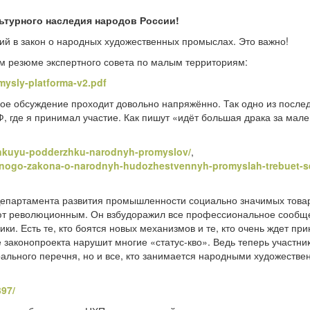
льтурного наследия народов России!
ий в закон о народных художественных промыслах. Это важно!
м резюме экспертного совета по малым территориям:
mysly-platforma-v2.pdf
 обсуждение проходит довольно напряжённо. Так одно из после
 где я принимал участие. Как пишут «идёт большая драка за мал
lenkuyu-podderzhku-narodnyh-promyslov/
,
ralnogo-zakona-o-narodnyh-hudozhestvennyh-promyslah-trebuet-s
 Департамента развития промышленности социально значимых това
ют революционным. Он взбудоражил все профессиональное сообще
ики. Есть те, кто боятся новых механизмов и те, кто очень ждет при
е законопроекта нарушит многие «статус-кво». Ведь теперь участни
рального перечня, но и все, кто занимается народными художеств
397/