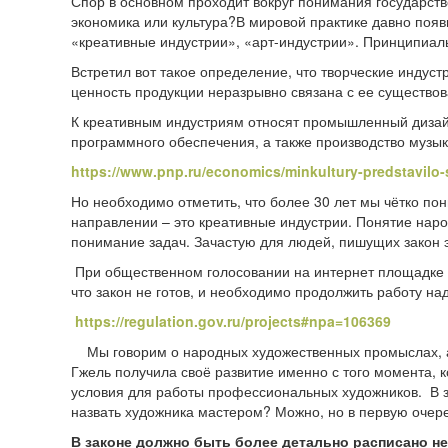
Спор в основном проходит вокруг понимания государст
экономика или культура?
В мировой практике давно появи
«креативные индустрии», «арт-индустрии». Принципиал
Встретил вот такое определение, что творческие индуст
ценность продукции неразрывно связана с ее существов
К креативным индустриям относят промышленный дизайн,
программного обеспечения, а также производство музык
https://www.pnp.ru/economics/minkultury-predstavilo-st
Но необходимо отметить, что более 30 лет мы чётко пон
направлении – это креативные индустрии. Понятие нар
понимание задач. Зачастую для людей, пишущих закон э
При общественном голосовании на интернет площадке
что закон не готов, и необходимо продолжить работу н
https://regulation.gov.ru/projects#npa=106369
Мы говорим о народных художественных промыслах, а о
Гжель получила своё развитие именно с того момента, 
условия для работы профессиональных художников. В з
назвать художника мастером? Можно, но в первую очер
В законе должно быть более детально расписано н