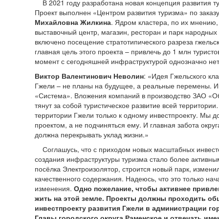
В 2021 году разработана новая концепция развития ту
Проект выполнен «Центром развития туризма» по заказу
Михайловна Жилкина
. Ядром кластера, по их мнению
выставочный центр, магазин, ресторан и парк народных
включено посещение стратотипического разреза гжельс
главная цель этого проекта – привлечь до 1 млн туристо
момент с сегодняшней инфраструктурой однозначно не
Виктор Валентинович Неволин
: «
Идея Гжельского кл
Гжели – не планы на будущее, а реальные перемены. 
«Система». Вложения компаний в производство ЗАО «Об
тянут за собой туристическое развитие всей территории
территории Гжели только к одному инвестпроекту. Мы 
проектом, а не подчиняться ему. И главная забота окру
должна перекрывать уклад жизни
.»
Соглашусь, что с приходом новых масштабных инвестор
создания инфраструктуры туризма стало более активны
посёлка Электроизолятор, строится новый парк, измени
качественного содержания. Надеюсь, что это только на
изменения.
Одно пожелание, чтобы активнее привлек
жить на этой земле. Проекты должны проходить общ
инвестпроекту развития Гжели в администрации гор
Главы городского округа Раменское и отвечать имен