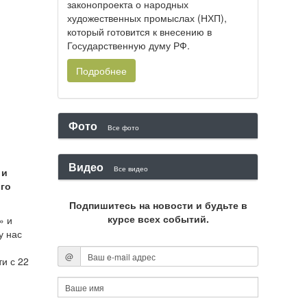
законопроекта о народных
художественных промыслах (НХП),
который готовится к внесению в
Государственную думу РФ.
Подробнее
Фото
Все фото
Видео
Все видео
 и
ого
Подпишитесь на новости и будьте в
курсе всех событий.
» и
у нас
@
и с 22