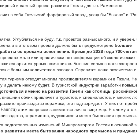
ширный и важный проект развития Гжели для г.о. Раменское.
лючит в себя Гжельский фарфоровый завод, усадьбы "Быково" и "Ра
тна. Углубляться не буду, т.к. проектов разных много, и я уверен,
жена и в итоговом проекте должно быть предусмотрено
больше
 работы со сроками исполнения.
Время до 2028 года 700-летия
в проектах мало или практически нет информации об экологических
авшихся архитектурных памятников. Бывшие сельхоз-поля застрое
ок с большим количеством заводов. Справится наша экосистема с
ития туризма отводят многим производителям керамики в Гжели. Не
ку и делать некому будет. В туристской индустрии заработки повыше
оточиться именно на развитии Гжели как столицы российско
 внешний облик привлечёт и туристов, и специалистов, и многих л
развито производство керамики, это подтверждает. У них нет проб
 (Faenza) этим вопросом занимается лично вице-мэр. Я к чему это 
роизводство, керамистов, художников и место бытования промысла
 подготовленных изменений Минпромторгом России в основной з
 о развитии места бытования народного промысла и
придани