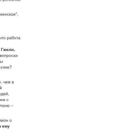
менское",
 что работа
 Гжели,
 вопросах
ны
 этим?
, чем в
й
юдей,
лем с
клоню –
.
акон о
я ему