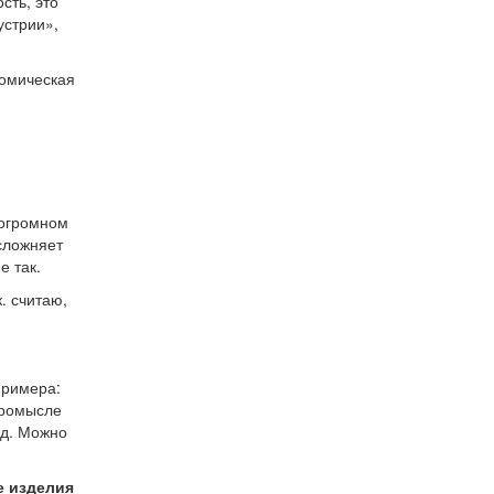
сть, это
устрии»,
номическая
 огромном
сложняет
е так.
. считаю,
примера:
 промысле
.д. Можно
е изделия