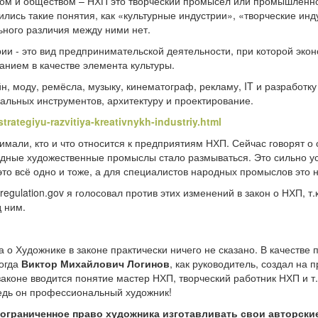
вом и обществом – НХП это творческий промысел или промышленно
лись такие понятия, как «культурные индустрии», «творческие инд
ьного различия между ними нет.
рии - это вид предпринимательской деятельности, при которой эко
анием в качестве элемента культуры.
 моду, ремёсла, музыку, кинематограф, рекламу, IT и разработку
альных инструментов, архитектуру и проектирование.
rategiyu-razvitiya-kreativnykh-industriy.html
имали, кто и что относится к предприятиям НХП. Сейчас говорят о
одные художественные промыслы стало размываться. Это сильно у
то всё одно и тоже, а для специалистов народных промыслов это н
regulation.gov
я голосовал против этих изменений в закон о НХП, т.к
ад ним.
 Художнике в законе практически ничего не сказано. В качестве 
когда
Виктор Михайлович Логинов
, как руководитель, создал на
аконе вводится понятие мастер НХП, творческий работник НХП и т
едь он профессиональный художник!
еограниченное право художника изготавливать свои авторски