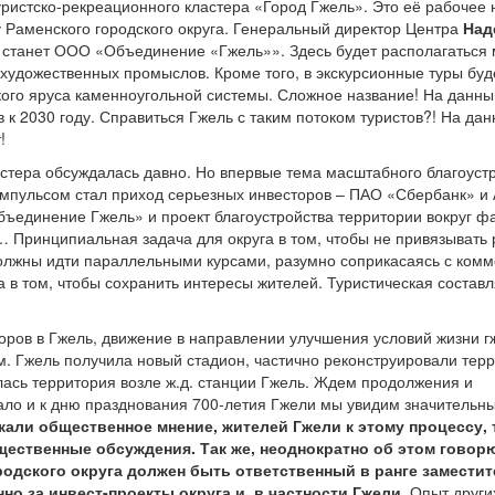
ристско-рекреационного кластера «Город Гжель». Это её рабочее 
 Раменского городского округа. Генеральный директор Центра
Над
, станет ООО «Объединение «Гжель»». Здесь будет располагаться 
 художественных промыслов. Кроме того, в экскурсионные туры буд
кого яруса каменноугольной системы. Сложное название! На данн
в к 2030 году. Справиться Гжель с таким потоком туристов?! На да
т!
астера обсуждалась давно. Но впервые тема масштабного благоуст
Импульсом стал приход серьезных инвесторов – ПАО «Сбербанк» и
ъединение Гжель» и проект благоустройства территории вокруг ф
… Принципиальная задача для округа в том, чтобы не привязывать 
должны идти параллельными курсами, разумно соприкасаясь с ком
га в том, чтобы сохранить интересы жителей. Туристическая соста
ов в Гжель, движение в направлении улучшения условий жизни г
м. Гжель получила новый стадион, частично реконструировали тер
лась территория возле ж.д. станции Гжель. Ждем продолжения и
чало и к дню празднования 700-летия Гжели мы увидим значительн
али общественное мнение, жителей Гжели к этому процессу, т
ественные обсуждения. Так же, неоднократно об этом говорю
одского округа должен быть ответственный в ранге заместит
но за инвест-проекты округа и, в частности Гжели
. Опыт други