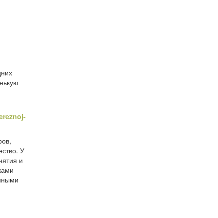
дних
енькую
ereznoj-
ров,
ство. У
нятия и
ками
енными