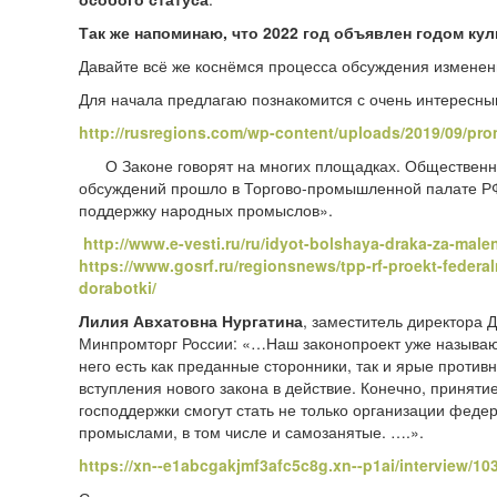
Так же напоминаю, что 2022 год объявлен годом ку
Давайте всё же коснёмся процесса обсуждения изменен
Для начала предлагаю познакомится с очень интересны
http://rusregions.com/wp-content/uploads/2019/09/pro
О Законе говорят на многих площадках. Общественное
обсуждений прошло в Торгово-промышленной палате РФ,
поддержку народных промыслов».
http://www.e-vesti.ru/ru/idyot-bolshaya-draka-za-ma
https://www.gosrf.ru/regionsnews/tpp-rf-proekt-fede
dorabotki/
Лилия Авхатовна Нургатина
, заместитель директора
Минпромторг России: «…
Наш законопроект уже называ
него есть как преданные сторонники, так и ярые противн
вступления нового закона в действие. Конечно, приняти
господдержки смогут стать не только организации феде
промыслами, в том числе и самозанятые
.
….».
https://xn--e1abcgakjmf3afc5c8g.xn--p1ai/interview/10