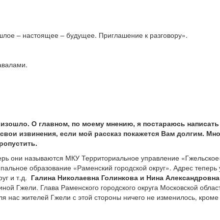
шлое – настоящее – будущее. Приглашение к разговору».
завалами.
изошло. О главном, по моему мнению, я постараюсь написать
свои извинения, если мой рассказ покажется Вам долгим. Мн
ропустить.
ь они называются МКУ Территориальное управление «Гжельское
пальное образование «Раменский городской округ». Адрес теперь 
руг и т.д.
Галина Николаевна Голинкова и Нина Александровна
иной Гжели. Глава Раменского городского округа Московской област
Для нас жителей Гжели с этой стороны ничего не изменилось, кроме