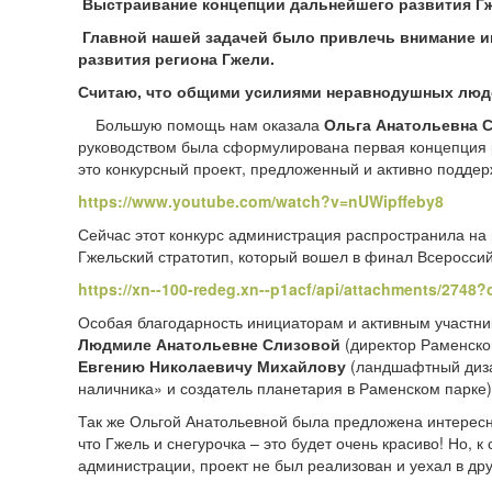
Выстраивание концепции дальнейшего развития Гж
Главной нашей задачей было привлечь внимание ин
развития региона Гжели.
Считаю, что общими усилиями неравнодушных людей
Большую помощь нам оказала
Ольга Анатольевна 
руководством была сформулирована первая концепция р
это конкурсный проект, предложенный и активно подде
https://www.youtube.com/watch?v=nUWipffeby8
Сейчас этот конкурс администрация распространила на 
Гжельский стратотип, который вошел в финал Всероссий
https://xn--100-redeg.xn--p1acf/api/attachments/2748
Особая благодарность инициаторам и активным участник
Людмиле Анатольевне Слизовой
(директор Раменско
Евгению Николаевичу Михайлову
(ландшафтный дизай
наличника» и создатель планетария в Раменском парке)
Так же Ольгой Анатольевной была предложена интерес
что Гжель и снегурочка – это будет очень красиво! Но,
администрации, проект не был реализован и уехал в друг