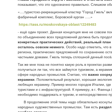
показывает, что это однозначно правильно. Слишком об
«….
туристско-рекреационный кластер "Город Гжель" вк
фабричный комплекс, Боровской курган
…..»
https://tass.ru/moskovskaya-oblast/12249483
- ещё один проект. Данная концепция мне не совсем поня
по объединению всех предложений должна быть продол
конкретных практических действий, реальный план
осталось совсем немного
.
Особо надо отметить, что 
региона, практических предложений по сохранению ост
частными домами. Гжель теперь сплошной дачный посёл
Так же мне пока не понятно какую роль в проектах разв
получиться ли так, что все займутся туризмом, а керами
сфере народных промыслов. Считаю, что
важно сосред
керамики
. Положительный результат, хорошая экология,
любящих керамику. Пример многих городов Италии, где 
туристами и с инфраструктурой. К примеру, в г. Фаенца
необходимо поддержать и туризм, и непосредственно п
В продолжение этой темы надо обязательно коснуться
народных художественных промыслах. Там есть
раздел
особого статуса
.