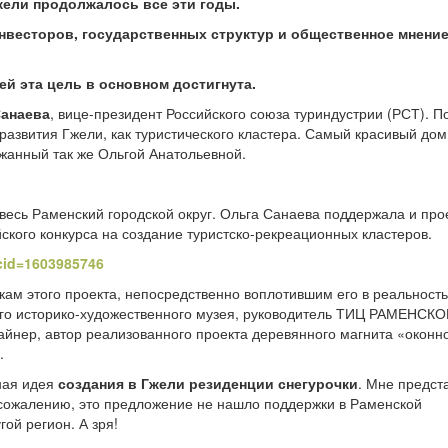
ели продолжалось все эти годы.
весторов, государственных структур и общественное мнение
 эта цель в основном достигнута.
Санаева
, вице-президент Российского союза туриндустрии (РСТ). П
азвития Гжели, как туристического кластера. Самый красивый дом
ржанный так же Ольгой Анатольевной.
весь Раменский городской округ. Ольга Санаева поддержала и про
ского конкурса на создание туристско-рекреационных кластеров.
?cid=1603985746
ам этого проекта, непосредственно воплотившим его в реальность
го историко-художественного музея, руководитель ТИЦ РАМЕНСКО
нер, автор реализованного проекта деревянного магнита «оконн
.
ная идея
создания в Гжели резиденции снегурочки
. Мне предст
 к сожалению, это предложение не нашло поддержки в Раменской
ой регион. А зря!