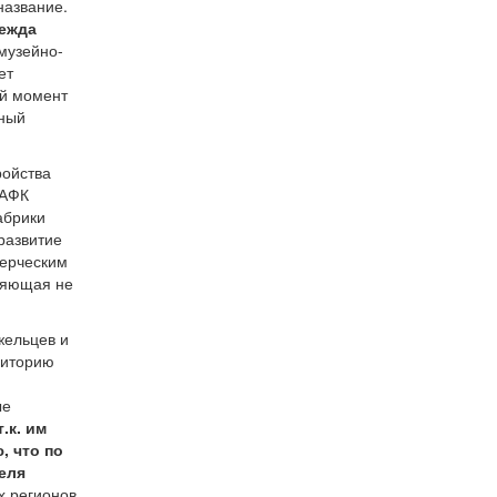
название.
ежда
музейно-
ет
ый момент
нный
ройства
 АФК
абрики
развитие
мерческим
вляющая не
жельцев и
риторию
ые
.к. им
, что по
еля
х регионов