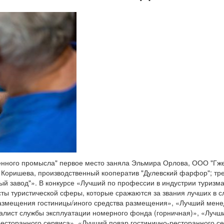
енного промысла" первое место заняла Эльмира Орлова, ООО "Гже
а Коришева, производственный кооператив "Дулевский фарфор"; тр
ый завод"». В конкурсе «Лучший по профессии в индустрии туризм
ты туристической сферы, которые сражаются за звания лучших в 
азмещения гостиницы/иного средства размещения», «Лучший мене
алист службы эксплуатации номерного фонда (горничная)», «Лучш
ресторанного сервиса», «Лучший повар гостинично-ресторанного се