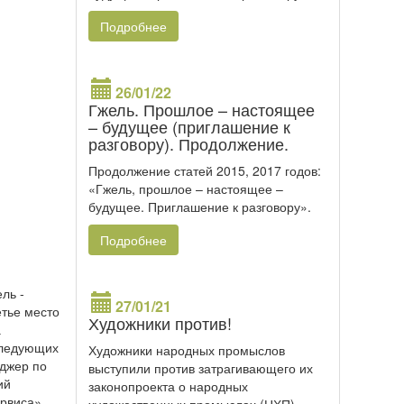
Подробнее
26/01/22
Гжель. Прошлое – настоящее
– будущее (приглашение к
разговору). Продолжение.
Продолжение статей 2015, 2017 годов:
«Гжель, прошлое – настоящее –
будущее. Приглашение к разговору».
Подробнее
ль -
27/01/21
етье место
Художники против!
а
следующих
Художники народных промыслов
джер по
выступили против затрагивающего их
ий
законопроекта о народных
рвиса»,