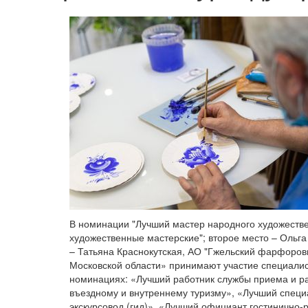
В номинации "Лучший мастер народного художеств
художественные мастерские"; второе место – Ольг
– Татьяна Краснокутская, АО "Гжельский фарфоров
Московской области» принимают участие специалис
номинациях: «Лучший работник службы приема и р
въездному и внутреннему туризму», «Лучший специ
экскурсовод (гид)», «Лучший официант гостинично-