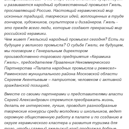
и развивается народный художественный промысел Гжель,
прославляющий Россию. Настоящий керамический мир
исконных традиций, творческих идей, воплощенных в труде
гончаров, художников, скульпторов и дизайнеров. Гжель -
это прежде всего люди, которые создают прекрасный мир
российской керамики.
Чем живет Гжельский народный промысел сегодня? Есть ли
будущее у великого промысла? О судьбе Гжели, ее будущем,
мы поговорим с Генеральным директором
производственно-торгового предприятия «Керамика
Гжели», председателем Правления Некоммерческого
Партнерства «Палата народных промыслов и ремесел»
Раменского муниципального района Московской области
Сергеем Акентьевым – патриотом, человеком с активной
гражданской позицией.
Вместе со своими партнерами и представителями власти
Сергей Александрович стремится преображать жизнь,
делать ее интереснее, лучше, проводит разнообразные
творческие конкурсы среди молодежи и школьников, ведет
огромную общественную работу в палате и по созданию в
округе керамического кластера и развития туризма для
того, чтобы славный гжельский край продолжал добрые