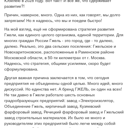
Юбилею в 2028 году. Вот так!!! И все же, что сдерживает
развитие?!
Причин, наверное, много. Одна из них, как говорят, мы долго
запрягаем! Но я надеюсь, что мы и поедем быстро!
На мой взгляд, ещё не сформирована стратегия развития
Гжели, как единого целого организма, единой территории. Для
многих граждан России Гжель - это город, где - то далеко,
далеко. Реально, это два сельских поселения: Гжельское и
Новохаритоновское, расположенные в Раменском районе
Московской области, в 50-ти километрах от г. Москва.
Надеюсь, что стратегия, общими усилиями, скоро будет
сформулирована.
Другая важная причина заключается в том, что сегодня
предприятия не объединены одной целью. Много идей, много
дискуссий. Но единства нет. А бренд ГЖЕЛЬ, он один на всех!
Не так давно в Гжели работало шесть основных
градообразующих предприятий: завод «Электроизолятор,
Объединение Гжель, кирпичный завод, Кузяевский
фарфоровый завод, Речицкий фарфоровый завод и Гжельский
завод строительных материалов. Их было не много и
руководителям этих предприятий было легче между собой