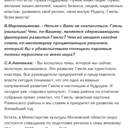
желание наших жителей, нашего бизнеса, людей, наделённых
властью, развивать свой регион, свою малую Родину, Гжель.
Всем вместе!
В.Мартемьянова
: -
Нельзя с Вами не согласиться. Гжель
уникальна! Что, по-Вашему, является сдерживающими
факторами развития Гжели? Что ей мешает сегодня
стать по-настоящему процветающим регионом,
который бы с удовольствием посещали огромные
потоки туристов со всего мира?
С.А.Акентьев:
- Вы коснулись темы, которой мы сейчас
вплотную занимаемся. Это развитие Гжели как туристского
кластера. Все руководители предприятий и представители
власти сегодня понимают, что это одно из важных
направлений развития Гжели в настоящем и будущем. И
сегодня уже «паровоз тронулся». Глава района на отчётном
собрании прямо отметил, что Гжель- визитная карточка
Раменского района и мы ставим в приоритет её развитие на
ближайший год.
Кстати, в Министерстве культуры Московской области скоро
состоится совещание по подготовке региона к семи вековому