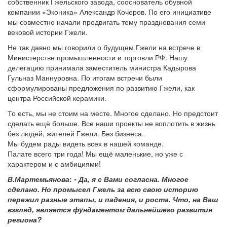
собственник Гжельского завода, сооснователь обувной
компании «Эконика» Александр Кочеров. По его инициативе
мы совместно начали продвигать тему празднования семи
вековой истории Гжели.
Не так давно мы говорили о будущем Гжели на встрече в
Министерстве промышленности и торговли РФ. Нашу
делегацию принимала заместитель министра Кадырова
Гульназ Маннуровна. По итогам встречи были
сформулированы предложения по развитию Гжели, как
центра Российской керамики.
То есть, мы не стоим на месте. Многое сделано. Но предстоит
сделать ещё больше. Все наши проекты не воплотить в жизнь
без людей, жителей Гжели. Без бизнеса.
Мы будем рады видеть всех в нашей команде.
Палате всего три года! Мы ещё маленькие, но уже с
характером и с амбициями!
В.Мартемьянова
:
- Да, я с Вами согласна. Многое
сделано. Но промысел Гжель за всю свою историю
пережил разные этапы, и падения, и роста. Что, на Ваш
взгляд, является фундаментом дальнейшего развития
региона?