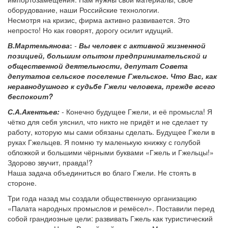
оборудование, наши Российские технологии.
Несмотря на кризис, фирма активно развивается. Это
непросто! Но как говорят, дорогу осилит идущий.
В.Мартемьянова
:
-
Вы человек с активной жизненной
позицией, большим опытом предпринимательской и
общественной деятельности, депутат Совета
депутатов сельское поселение Гжельское. Что Вас, как
неравнодушного к судьбе Гжели человека, прежде всего
беспокоит?
С.А.Акентьев:
- Конечно будущее Гжели, и её промысла! Я
чётко для себя уяснил, что никто не придёт и не сделает ту
работу, которую мы сами обязаны сделать. Будущее Гжели в
руках Гжельцев. Я помню ту маленькую книжку с голубой
обложкой и большими чёрными буквами «Гжель и Гжельцы!»
Здорово звучит, правда!?
Наша задача объединиться во благо Гжели. Не стоять в
стороне.
Три года назад мы создали общественную организацию
«Палата народных промыслов и ремёсел». Поставили перед
собой грандиозные цели: развивать Гжель как туристический