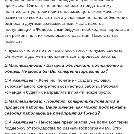
промысла. Считаю, что целесообразно придать этому
понятию статус территории опережающего экономического
развития со всеми льготными условиями по налогообложению
бизнеса и другими возможностями. Часть налогов,
поступающих в Федеральный бюджет, необходимо передать в
эти регионы для их комплексного развития. Помогать так
помогать!
Я думаю, что это не полный список того, что нужно сделать.
Он может и должен видоизменяться в процессе работы.
В.Мартемьянова:
- Вы цели обозначили достаточно в
общем. Не могли бы Вы конкретизировать их?
С.А.Акентьев:
- Конечно, понятие - создать условия,
включает много конкретной совместной работы. Рабочая
команда и будет их направлять в практическое русло.
В.Мартемьянова
:
-
Понятно, конкретика появится в
процессе работы. Ваше мнение, как можно поддержать
сегодня работающие предприятия Гжели?
С.А.Акентьев:
- Некоторые предприятия уже получают такую
поддержку от государства по разным госпрограммам. Этих
денег, к сожалению, мало. Хотя есть мнение у бизнеса, что