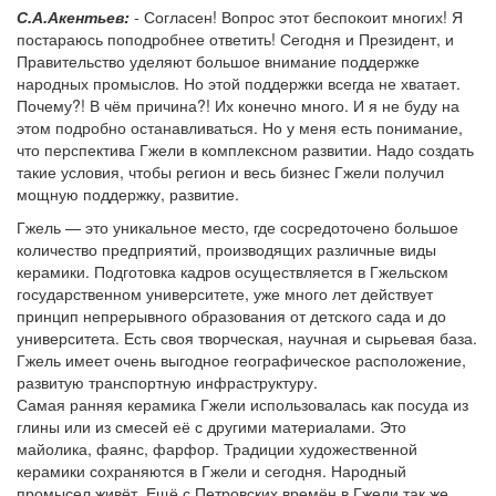
С.А.Акентьев:
- Согласен! Вопрос этот беспокоит многих! Я
постараюсь поподробнее ответить! Сегодня и Президент, и
Правительство уделяют большое внимание поддержке
народных промыслов. Но этой поддержки всегда не хватает.
Почему?! В чём причина?! Их конечно много. И я не буду на
этом подробно останавливаться. Но у меня есть понимание,
что перспектива Гжели в комплексном развитии. Надо создать
такие условия, чтобы регион и весь бизнес Гжели получил
мощную поддержку, развитие.
Гжель — это уникальное место, где сосредоточено большое
количество предприятий, производящих различные виды
керамики. Подготовка кадров осуществляется в Гжельском
государственном университете, уже много лет действует
принцип непрерывного образования от детского сада и до
университета. Есть своя творческая, научная и сырьевая база.
Гжель имеет очень выгодное географическое расположение,
развитую транспортную инфраструктуру.
Самая ранняя керамика Гжели использовалась как посуда из
глины или из смесей её с другими материалами. Это
майолика, фаянс, фарфор. Традиции художественной
керамики сохраняются в Гжели и сегодня. Народный
промысел живёт. Ещё с Петровских времён в Гжели так же