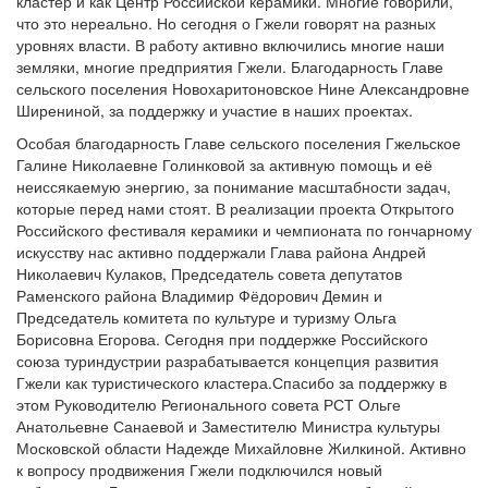
кластер и как Центр Российской керамики. Многие говорили,
что это нереально. Но сегодня о Гжели говорят на разных
уровнях власти. В работу активно включились многие наши
земляки, многие предприятия Гжели. Благодарность Главе
сельского поселения Новохаритоновское Нине Александровне
Ширениной, за поддержку и участие в наших проектах.
Особая благодарность Главе сельского поселения Гжельское
Галине Николаевне Голинковой за активную помощь и её
неиссякаемую энергию, за понимание масштабности задач,
которые перед нами стоят. В реализации проекта Открытого
Российского фестиваля керамики и чемпионата по гончарному
искусству нас активно поддержали Глава района Андрей
Николаевич Кулаков, Председатель совета депутатов
Раменского района Владимир Фёдорович Демин и
Председатель комитета по культуре и туризму Ольга
Борисовна Егорова. Сегодня при поддержке Российского
союза туриндустрии разрабатывается концепция развития
Гжели как туристического кластера.Спасибо за поддержку в
этом Руководителю Регионального совета РСТ Ольге
Анатольевне Санаевой и Заместителю Министра культуры
Московской области Надежде Михайловне Жилкиной. Активно
к вопросу продвижения Гжели подключился новый