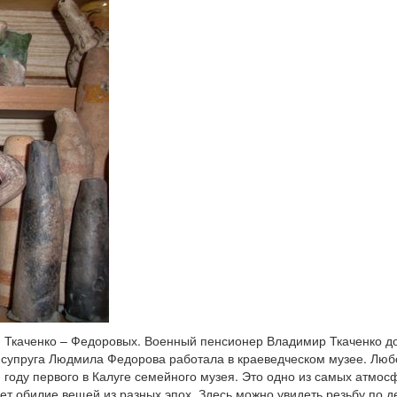
н Ткаченко – Федоровых. Военный пенсионер Владимир Ткаченко д
о супруга Людмила Федорова работала в краеведческом музее. Люб
 году первого в Калуге семейного музея. Это одно из самых атмо
ает обилие вещей из разных эпох. Здесь можно увидеть резьбу по д