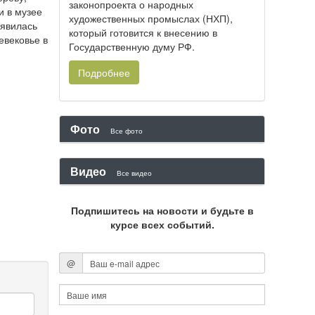
законопроекта о народных
и в музее
художественных промыслах (НХП),
оявилась
который готовится к внесению в
евековье в
Государственную думу РФ.
Подробнее
Фото
Все фото
Видео
Все видео
Подпишитесь на новости и будьте в
курсе всех событий.
@