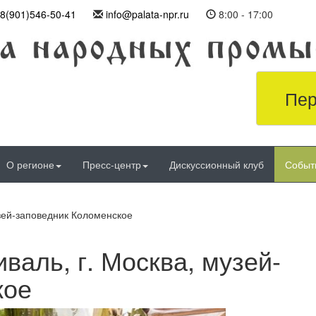
8(901)546-50-41
info@palata-npr.ru
8:00 - 17:00
Пер
О регионе
Пресс-центр
Дискуссионный клуб
Событ
узей-заповедник Коломенское
валь, г. Москва, музей-
кое