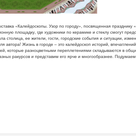
ыставка «Калейдоскопы. Узор по городу», посвященная празднику 
ионную площадку, где художники по керамике и стеклу смогут пред
ла столица, ее жители, гости, городские события и ситуации, изм
я автора! Жизнь в городе – это калейдоскоп историй, впечатлений
изней, которые разноцветными переплетениями складываются в общ
разных ракурсов и представим его ярче и многообразнее. Подумаем