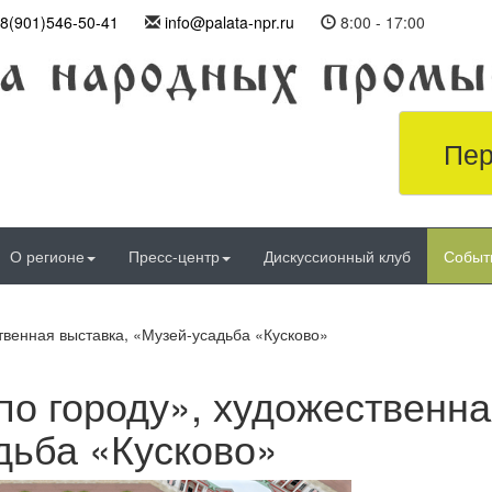
8(901)546-50-41
info@palata-npr.ru
8:00 - 17:00
Пер
О регионе
Пресс-центр
Дискуссионный клуб
Событ
твенная выставка, «Музей-усадьба «Кусково»
по городу», художественн
дьба «Кусково»