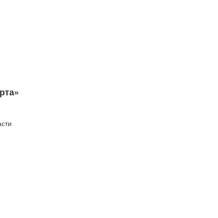
рта»
асти