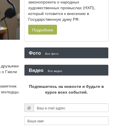
законопроекта о народных
художественных промыслах (НХП),
который готовится к внесению в
Государственную думу РФ.
Подробнее
Фото
Все фото
ё друзьями
Видео
к о Гжели
Все видео
памятник
Подпишитесь на новости и будьте в
ы молодцы.
курсе всех событий.
@