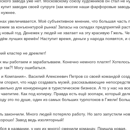
ского завода уже нет. Московскому союзу художников он стал не н
 купит заводик своей супруге (как многие наши фарфоровые заводы
 нужнее.
нах увеличивается. Моё субъективное мнение, что большая часть 
Бежим за конъюнктурой рынка! Запасы на складах предприятий раст
 новый год. Денежек у людей не хватает на эту красивую Гжель. Ч
дём лучших времён! Наступит время, деньги у народа появятся, и 
кий кластер не дремлет!
х мы работаем и зарабатываем. Конечно немного платят! Хотелось
де так?! Могу ошибаться.
 и Компания». Василий Алексеевич Петров со своей командой соз
м спорил, что надо создавать музей, рассказывающие непосредст
вильно для конкуренции в туристическом бизнесе. А то у нас на вс
чаепитие. Как под копирку. Правда есть ещё зоопарк, который дел
ду это по душе, один из самых больших турпотоков в Гжели! Больш
ь закончили. Много людей потеряло работу. Но зато запустили но
хорошо! Завод ведь изоляторный!
я в названии, у них их много) сменили команду. Пришла новая,