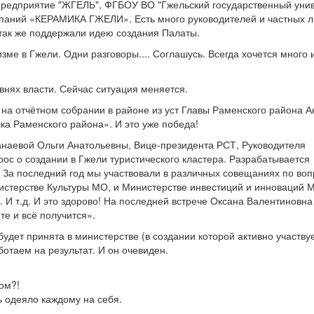
редприятие "ЖГЕЛЬ", ФГБОУ ВО "Гжельский государственный унив
паний «КЕРАМИКА ГЖЕЛИ». Есть много руководителей и частных л
 так же поддержали идею создания Палаты.
зме в Гжели. Одни разговоры.... Соглашусь. Всегда хочется много 
внях власти. Сейчас ситуация меняется.
 на отчётном собрании в районе из уст Главы Раменского района 
чка Раменского района». И это уже победа!
анаевой Ольги Анатольевны, Вице-президента РСТ, Руководителя
ос о создании в Гжели туристического кластера. Разрабатывается
. За последний год мы участвовали в различных совещаниях по воп
истерстве Культуры МО, и Министерстве инвестиций и инноваций М
И т.д. И это здорово! На последней встрече Оксана Валентиновна
те и всё получится».
удет принята в министерстве (в создании которой активно участву
отаем на результат. И он очевиден.
том?!
ь одеяло каждому на себя.