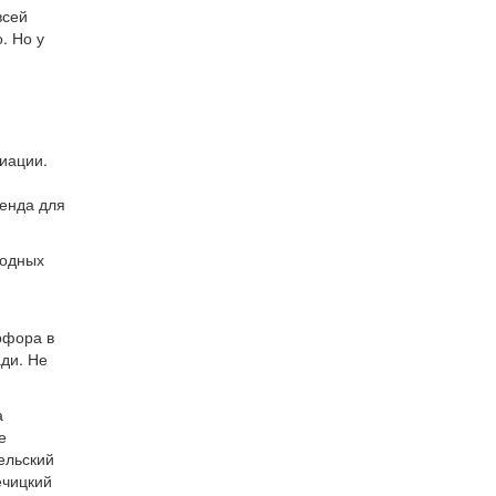
всей
. Но у
иации.
ренда для
родных
рфора в
ди. Не
а
е
льский
ечицкий