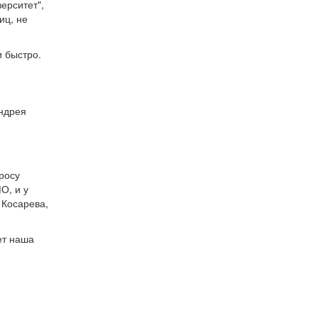
ерситет",
иц, не
и быстро.
Андрея
росу
О, и у
 Косарева,
ет наша