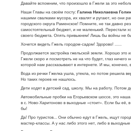
Давайте вспомним, что произошло в Гжели за это неболь
Наши Главы на своём посту:
Галина Николаевна Голин
нашими свалками мусора, их хвалят и ругают, но они р
городского округа Раменское! Помните, не так давно ре
самостоятельный бюджет, и не маленький. Перестали хо
своего бюджета. Опять привыкнем! Лишь бы войны не б
Хочется видеть Гжель городом-садом! Здорово! ......
Продолжается застройка гжельской земли. Хорошо это и
Гжели скоро и посмотреть не на что будет, глаз ничего н
которой нам рассказывают в интернете. И мы, конечно,
Вода из речки Гжелка ушла, утекла, но потом решила верн
Но таких героев не нашлось.
Дети ходят в детский сад, школу. Мы на работу. Потом 
Автомобильные пробки на Егорьевском шоссе, это наша 
в с. Ново-Харитоново в выходные «стоит». Если бы её, 
бы!
Да! Про туристов... Они обычно едут в Гжель, ищут гор
мастер-классы. А у нас либо этого нет, либо в выходные