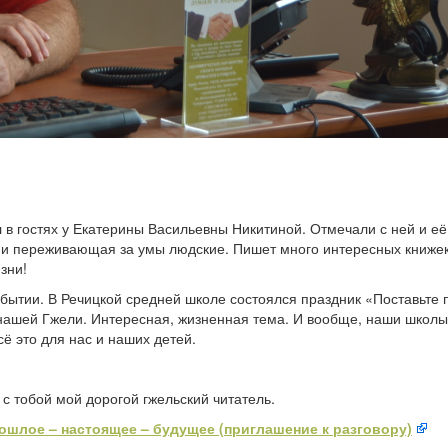
л в гостях у Екатерины Васильевны Никитиной. Отмечали с ней и е
 и переживающая за умы людские. Пишет много интересных книже
зни!
обытии. В Речицкой средней школе состоялся праздник «Поставьте 
ь нашей Гжели. Интересная, жизненная тема. И вообще, наши школ
ё это для нас и наших детей.
 тобой мой дорогой гжельский читатель.
ошлое – настоящее – будущее (приглашение к разговору)