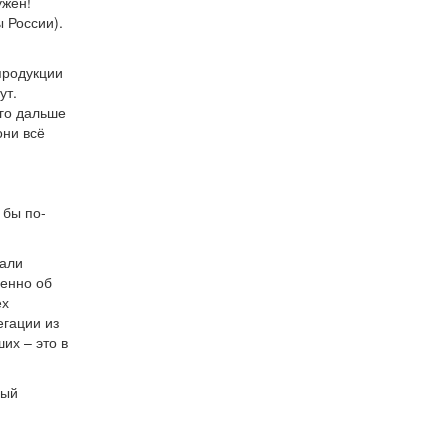
ужен!
 России).
продукции
ут.
его дальше
они всё
 бы по-
дали
венно об
ех
егации из
их – это в
вый