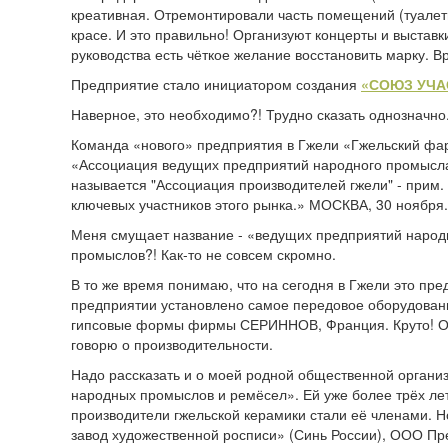
креативная. Отремонтировали часть помещений (туалеты,
красе. И это правильно! Организуют концерты и выставки
руководства есть чёткое желание восстановить марку. В
Предприятие стало инициатором создания
«СОЮЗ УЧА
Наверное, это необходимо?! Трудно сказать однозначно
Команда «нового» предприятия в Гжели «Гжельский фарф
«Ассоциация ведущих предприятий народного промысла Р
называется "Ассоциация производителей гжели" - прим.
ключевых участников этого рынка.» МОСКВА, 30 ноября
Меня смущает название - «ведущих предприятий народ
промыслов?! Как-то не совсем скромно.
В то же время понимаю, что на сегодня в Гжели это пр
предприятии установлено самое передовое оборудован
гипсовые формы фирмы СЕРИННОВ, Франция. Круто! Ог
говорю о производительности.
Надо рассказать и о моей родной общественной органи
народных промыслов и ремёсел». Ей уже более трёх лет
производители гжельской керамики стали её членами. Н
завод художественной росписи» (Синь России), ООО Пр