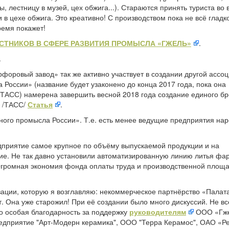
 лестницу в музей, цех обжига...). Стараются принять туриста во 
 в цехе обжига. Это креативно! С производством пока не всё гладко
ремя покажет!
СТНИКОВ В СФЕРЕ РАЗВИТИЯ ПРОМЫСЛА «ГЖЕЛЬ»
.
.
оровый завод» так же активно участвует в создании другой ассоц
оссии» (название будет узаконено до конца 2017 года, пока она
 ТАСС) намерена завершить весной 2018 года создание единого б
. /ТАСС/
Статья
.
ного промысла России». Т.е. есть менее ведущие предприятия на
едприятие самое крупное по объёму выпускаемой продукции и на
ие. Не так давно установили автоматизированную линию литья фа
ромная экономия фонда оплаты труда и производственной площа
зации, которую я возглавляю: некоммерческое партнёрство «Палат
. Она уже старожил! При её создании было много дискуссий. Не вс
о особая благодарность за поддержку
руководителям
ООО «Гже
едприятие "Арт-Модерн керамика", ООО "Терра Керамос", ОАО «Р