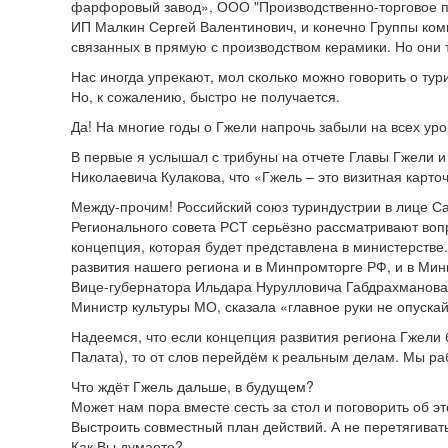
фарфоровый завод», ООО "Производственно-торговое п
ИП Малкин Сергей Валентинович, и конечно Группы ком
связанных в прямую с производством керамики. Но они
Нас иногда упрекают, мол сколько можно говорить о тури
Но, к сожалению, быстро не получается.
Да! На многие годы о Гжели напрочь забыли на всех уро
В первые я услышал с трибуны на отчете Главы Гжели и
Николаевича Кулакова, что «Гжель – это визитная карто
Между-прочим! Российский союз туриндустрии в лице С
Регионального совета РСТ серьёзно рассматривают вопр
концепция, которая будет представлена в министерстве
развития нашего региона и в Минпромторге РФ, и в Мин
Вице-губернатора Ильдара Нурулловича Габдрахманова. 
Министр культуры МО, сказала «главное руки не опускай
Надеемся, что если концепция развития региона Гжели б
Палата), то от слов перейдём к реальным делам. Мы раб
Что ждёт Гжель дальше, в будущем?
Может нам пора вместе сесть за стол и поговорить об э
Выстроить совместный план действий. А не перетягиват
Как Вы думаете?