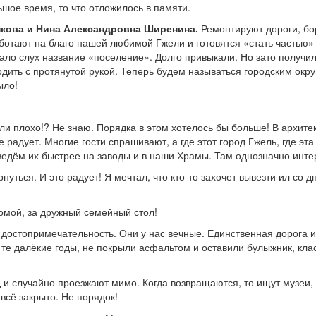
шое время, то что отложилось в памяти.
кова и Нина Александровна Ширенина.
Ремонтируют дороги, бо
аботают на благо нашей любимой Гжели и готовятся «стать частью»
зало слух название «поселение». Долго привыкали. Но зато получи
дить с протянутой рукой. Теперь будем называться городским окру
ыло!
ли плохо!? Не знаю. Порядка в этом хотелось бы больше! В архите
е радует. Многие гости спрашивают, а где этот город Гжель, где эта
 ведём их быстрее на заводы и в наши Храмы. Там однозначно инте
уться. И это радует! Я мечтал, что кто-то захочет вывезти ил со д
домой, за дружный семейный стол!
достопримечательность. Они у нас вечные. Единственная дорога и
в те далёкие годы, не покрыли асфальтом и оставили булыжник, кл
од и случайно проезжают мимо. Когда возвращаются, то ищут музеи,
 всё закрыто. Не порядок!