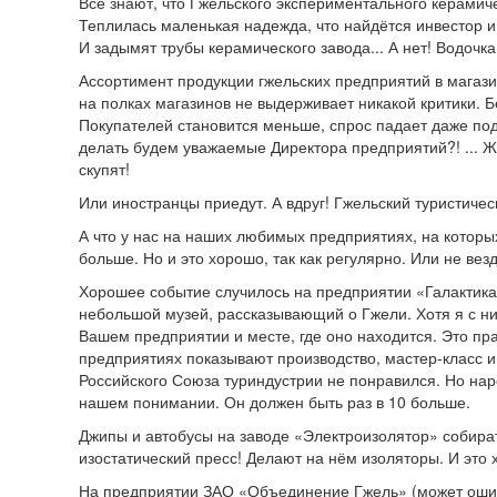
Все знают, что Гжельского экспериментального керамиче
Теплилась маленькая надежда, что найдётся инвестор и
И задымят трубы керамического завода... А нет! Водочка
Ассортимент продукции гжельских предприятий в магази
на полках магазинов не выдерживает никакой критики. 
Покупателей становится меньше, спрос падает даже под
делать будем уважаемые Директора предприятий?! ... Ж
скупят!
Или иностранцы приедут. А вдруг! Гжельский туристичес
А что у нас на наших любимых предприятиях, на которы
больше. Но и это хорошо, так как регулярно. Или не вез
Хорошее событие случилось на предприятии «Галактика
небольшой музей, рассказывающий о Гжели. Хотя я с ни
Вашем предприятии и месте, где оно находится. Это пра
предприятиях показывают производство, мастер-класс и 
Российского Союза туриндустрии не понравился. Но наро
нашем понимании. Он должен быть раз в 10 больше.
Джипы и автобусы на заводе «Электроизолятор» собират
изостатический пресс! Делают на нём изоляторы. И это 
На предприятии ЗАО «Объединение Гжель» (может ошибс